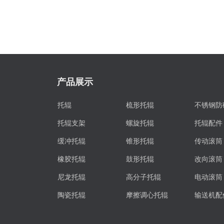
产品展示
托辊
梳形托辊
不锈钢防
托辊支架
螺旋托辊
托辊配件
缓冲托辊
锥形托辊
传动滚筒
橡胶托辊
鼓形托辊
改向滚筒
尼龙托辊
高分子托辊
电动滚筒
陶瓷托辊
摩擦调心托辊
输送机配