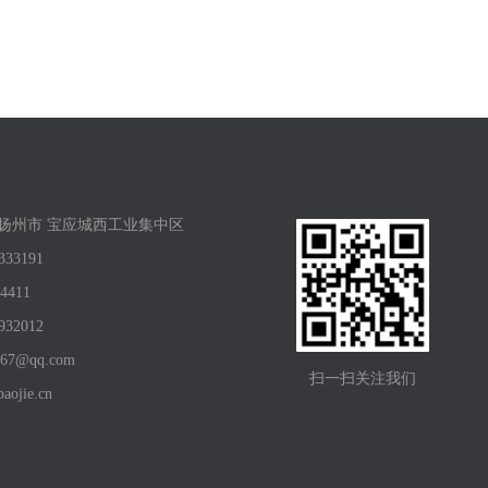
 扬州市 宝应城西工业集中区
333191
4411
932012
067@qq.com
扫一扫关注我们
aojie.cn