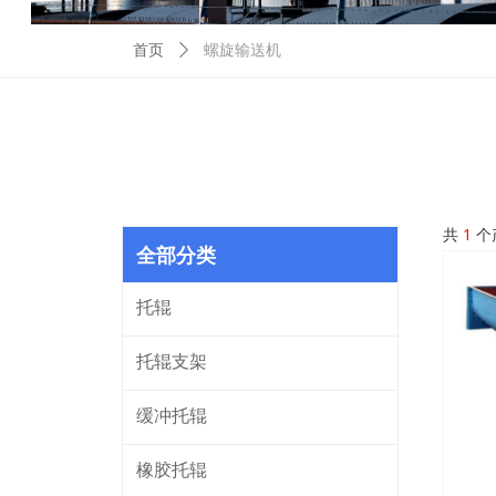
螺旋输送机
首页
ꄲ
共
1
个
全部分类
托辊
托辊支架
缓冲托辊
橡胶托辊