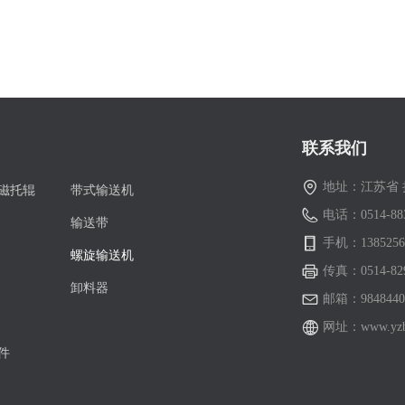
联系我们
地址：
江苏省
磁托辊
带式输送机
电话：
0514-88
输送带
手机：
1385256
螺旋输送机
传真：
0514-82
卸料器
邮箱：
984844
网址：
www.yzb
件